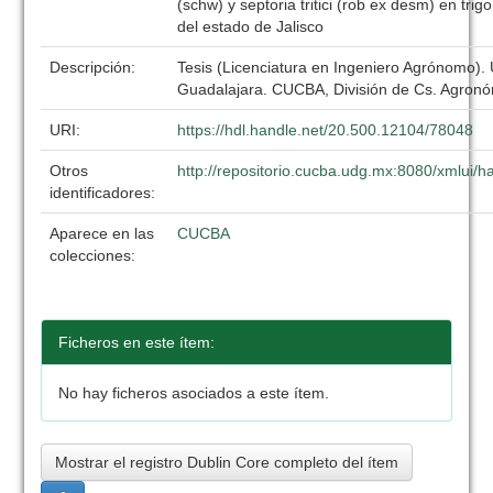
(schw) y septoria tritici (rob ex desm) en trig
del estado de Jalisco
Descripción:
Tesis (Licenciatura en Ingeniero Agrónomo).
Guadalajara. CUCBA, División de Cs. Agronó
URI:
https://hdl.handle.net/20.500.12104/78048
Otros
http://repositorio.cucba.udg.mx:8080/xmlui
identificadores:
Aparece en las
CUCBA
colecciones:
Ficheros en este ítem:
No hay ficheros asociados a este ítem.
Mostrar el registro Dublin Core completo del ítem