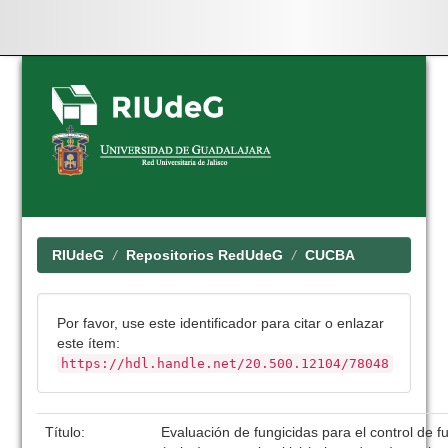
Skip
navigation
RIUdeG
Repositorios RedUdeG
CUCBA
Por favor, use este identificador para citar o enlazar
este ítem:
https://hdl.handle.net/20.500.12104/78048
Título:
Evaluación de fungicidas para el control de