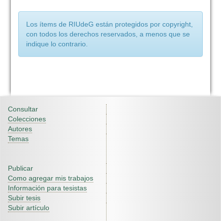
Los ítems de RIUdeG están protegidos por copyright,
con todos los derechos reservados, a menos que se
indique lo contrario.
Consultar
Colecciones
Autores
Temas
Publicar
Como agregar mis trabajos
Información para tesistas
Subir tesis
Subir artículo