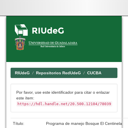
Skip
navigation
RIUdeG
Repositorios RedUdeG
CUCBA
Por favor, use este identificador para citar o enlazar
este ítem:
https://hdl.handle.net/20.500.12104/78039
Título:
Programa de manejo Bosque El Centinela