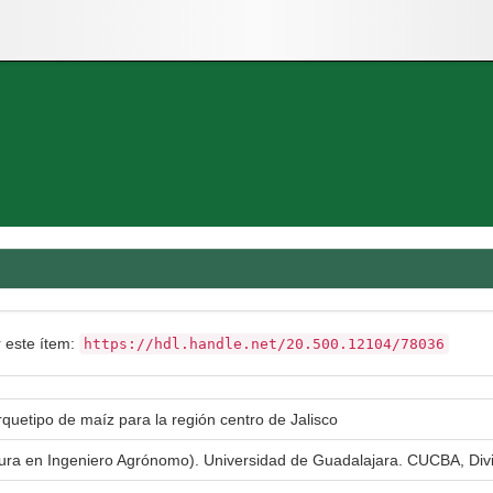
r este ítem:
https://hdl.handle.net/20.500.12104/78036
quetipo de maíz para la región centro de Jalisco
atura en Ingeniero Agrónomo). Universidad de Guadalajara. CUCBA, Div