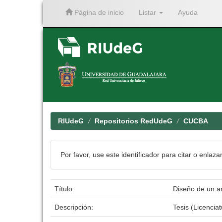
Página de inicio
Listar
Ayuda
Skip
navigation
RIUdeG
Repositorios RedUdeG
CUCBA
Por favor, use este identificador para citar o enlaza
Título:
Diseño de un ar
Descripción:
Tesis (Licenci