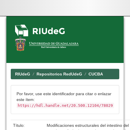
Skip
navigation
RIUdeG
Repositorios RedUdeG
CUCBA
Por favor, use este identificador para citar o enlazar
este ítem:
https://hdl.handle.net/20.500.12104/78029
Título:
Modificaciones estructurales del intestino del