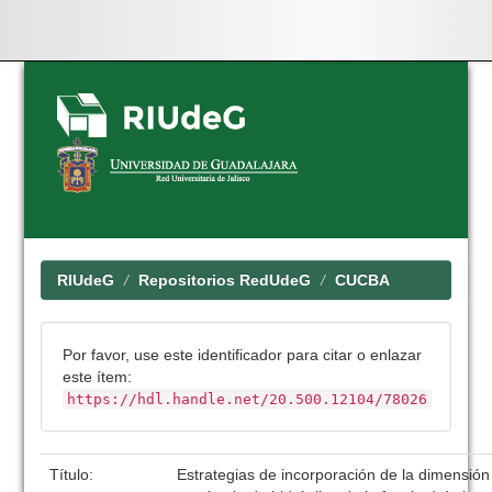
Skip
navigation
RIUdeG
Repositorios RedUdeG
CUCBA
Por favor, use este identificador para citar o enlazar
este ítem:
https://hdl.handle.net/20.500.12104/78026
Título:
Estrategias de incorporación de la dimensión