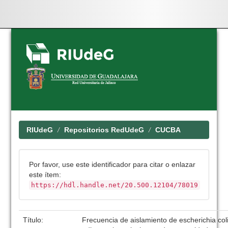
Skip
navigation
RIUdeG
Repositorios RedUdeG
CUCBA
Por favor, use este identificador para citar o enlazar
este ítem:
https://hdl.handle.net/20.500.12104/78019
Título:
Frecuencia de aislamiento de escherichia col