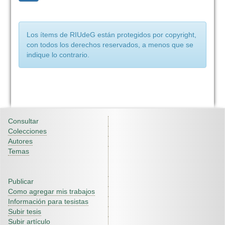
Los ítems de RIUdeG están protegidos por copyright,
con todos los derechos reservados, a menos que se
indique lo contrario.
Consultar
Colecciones
Autores
Temas
Publicar
Como agregar mis trabajos
Información para tesistas
Subir tesis
Subir artículo