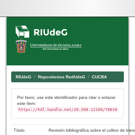
Skip
navigation
RIUdeG
Repositorios RedUdeG
CUCBA
Por favor, use este identificador para citar o enlazar
este ítem:
https://hdl.handle.net/20.500.12104/78010
Título:
Revisión bibliográfica sobre el cultivo de tre