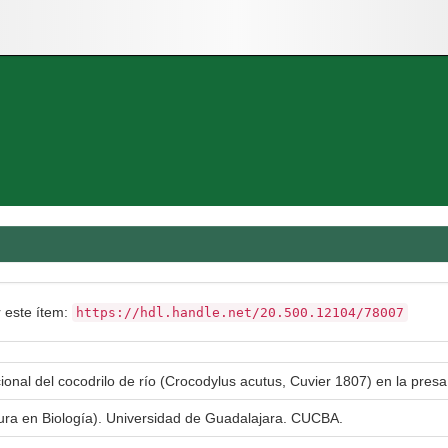
r este ítem:
https://hdl.handle.net/20.500.12104/78007
ional del cocodrilo de río (Crocodylus acutus, Cuvier 1807) en la presa
tura en Biología). Universidad de Guadalajara. CUCBA.