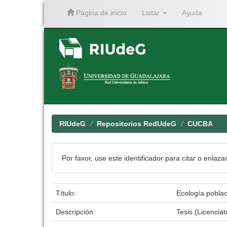
Página de inicio
Listar
Ayuda
Skip
navigation
RIUdeG
Repositorios RedUdeG
CUCBA
Por favor, use este identificador para citar o enlaza
Título:
Ecología poblac
Descripción:
Tesis (Licencia