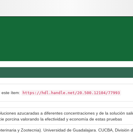
r este ítem:
https://hdl.handle.net/20.500.12104/77993
luciones azucaradas a diferentes concentraciones y de la solución sa
ie porcina valorando la efectividad y economía de estas pruebas
eterinaria y Zootecnia). Universidad de Guadalajara. CUCBA, División d