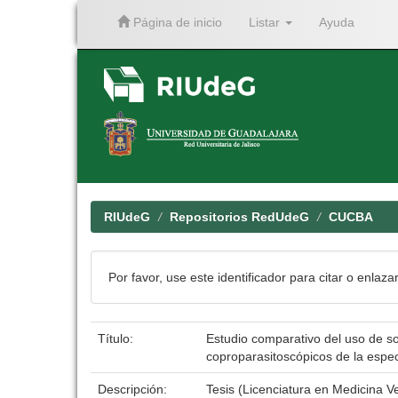
Página de inicio
Listar
Ayuda
Skip
navigation
RIUdeG
Repositorios RedUdeG
CUCBA
Por favor, use este identificador para citar o enlaza
Título:
Estudio comparativo del uso de so
coproparasitoscópicos de la espec
Descripción:
Tesis (Licenciatura en Medicina V