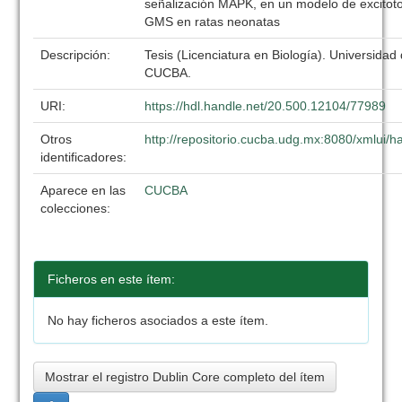
señalización MAPK, en un modelo de excitoto
GMS en ratas neonatas
Descripción:
Tesis (Licenciatura en Biología). Universidad
CUCBA.
URI:
https://hdl.handle.net/20.500.12104/77989
Otros
http://repositorio.cucba.udg.mx:8080/xmlui
identificadores:
Aparece en las
CUCBA
colecciones:
Ficheros en este ítem:
No hay ficheros asociados a este ítem.
Mostrar el registro Dublin Core completo del ítem