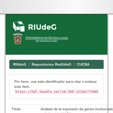
Skip
navigation
RIUdeG
Repositorios RedUdeG
CUCBA
Por favor, use este identificador para citar o enlazar
este ítem:
https://hdl.handle.net/20.500.12104/77989
Título:
Análisis de la expresión de genes involucrado