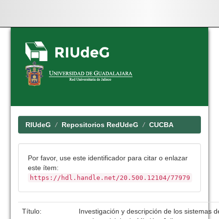
Skip
navigation
RIUdeG
Repositorios RedUdeG
CUCBA
Por favor, use este identificador para citar o enlazar
este ítem:
https://hdl.handle.net/20.500.12104/77979
Título:
Investigación y descripción de los sistemas 