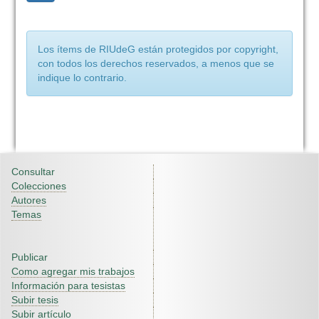
Los ítems de RIUdeG están protegidos por copyright,
con todos los derechos reservados, a menos que se
indique lo contrario.
Consultar
Colecciones
Autores
Temas
Publicar
Como agregar mis trabajos
Información para tesistas
Subir tesis
Subir artículo