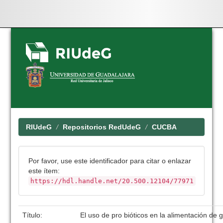
Skip
navigation
RIUdeG
Repositorios RedUdeG
CUCBA
Por favor, use este identificador para citar o enlazar
este ítem:
https://hdl.handle.net/20.500.12104/77971
Título:
El uso de pro bióticos en la alimentación de