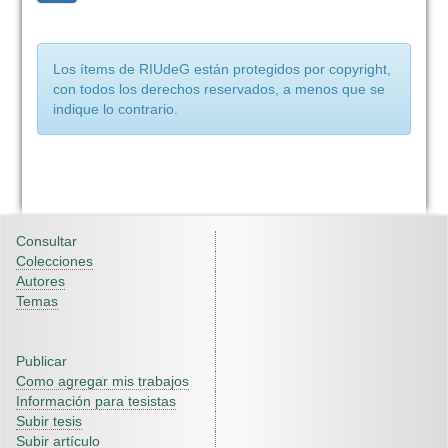
Los ítems de RIUdeG están protegidos por copyright,
con todos los derechos reservados, a menos que se
indique lo contrario.
Consultar
Colecciones
Autores
Temas
Publicar
Como agregar mis trabajos
Información para tesistas
Subir tesis
Subir artículo