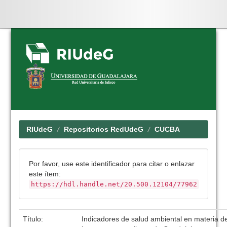
Skip
navigation
RIUdeG
Repositorios RedUdeG
CUCBA
Por favor, use este identificador para citar o enlazar
este ítem:
https://hdl.handle.net/20.500.12104/77962
Título:
Indicadores de salud ambiental en materia de