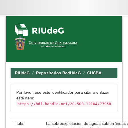
Skip
navigation
RIUdeG
Repositorios RedUdeG
CUCBA
Por favor, use este identificador para citar o enlazar
este ítem:
https://hdl.handle.net/20.500.12104/77958
Título:
La sobreexplotación de aguas subterráneas 