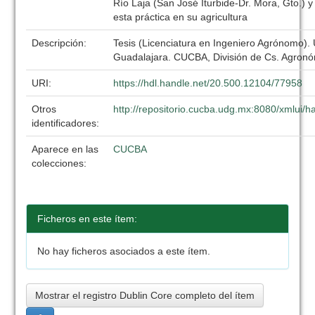
Río Laja (San José Iturbide-Dr. Mora, Gto.) y
esta práctica en su agricultura
Descripción:
Tesis (Licenciatura en Ingeniero Agrónomo).
Guadalajara. CUCBA, División de Cs. Agronó
URI:
https://hdl.handle.net/20.500.12104/77958
Otros
http://repositorio.cucba.udg.mx:8080/xmlui
identificadores:
Aparece en las
CUCBA
colecciones:
Ficheros en este ítem:
No hay ficheros asociados a este ítem.
Mostrar el registro Dublin Core completo del ítem