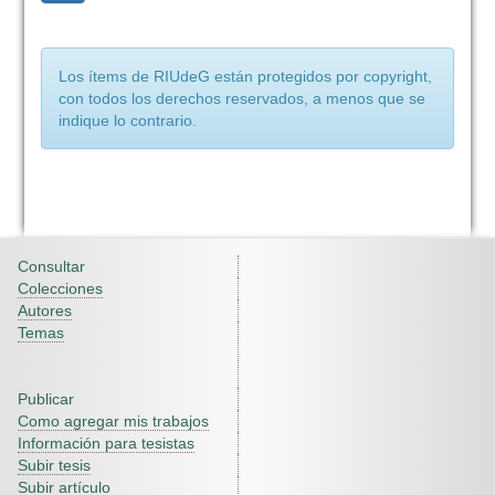
Los ítems de RIUdeG están protegidos por copyright,
con todos los derechos reservados, a menos que se
indique lo contrario.
Consultar
Colecciones
Autores
Temas
Publicar
Como agregar mis trabajos
Información para tesistas
Subir tesis
Subir artículo