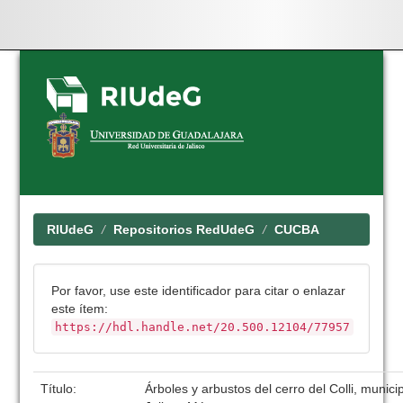
Skip
navigation
RIUdeG
Repositorios RedUdeG
CUCBA
Por favor, use este identificador para citar o enlazar
este ítem:
https://hdl.handle.net/20.500.12104/77957
Título:
Árboles y arbustos del cerro del Colli, munic