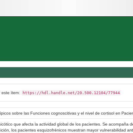
r este ítem:
https://hdl.handle.net/20.500.12104/77944
atípicos sobre las Funciones cognoscitivas y el nivel de cortisol en Pac
sicótico que afecta la actividad global de los pacientes. Se acompaña 
dición, los pacientes esquizofrénicos muestran mayor vulnerabilidad ant