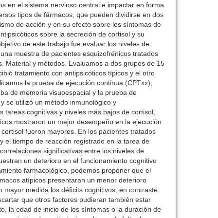
os en el sistema nervioso central e impactar en forma
ersos tipos de fármacos, que pueden dividirse en dos
nismo de acción y en su efecto sobre los síntomas de
ipsicóticos sobre la secreción de cortisol y su
bjetivo de este trabajo fue evaluar los niveles de
 una muestra de pacientes esquizofrénicos tratados
nos. Material y métodos. Evaluamos a dos grupos de 15
bió tratamiento con antipsicóticos típicos y el otro
licamos la prueba de ejecución continua (CPTxx),
ueba de memoria visuoespacial y la prueba de
a y se utilizó un método inmunológico y
 tareas cognitivas y niveles más bajos de cortisol,
típicos mostraron un mejor desempeño en la ejecución
 cortisol fueron mayores. En los pacientes tratados
 y el tiempo de reacción registrado en la tarea de
orrelaciones significativas entre los niveles de
uestran un deterioro en el funcionamiento cognitivo
atamiento farmacológico, podemos proponer que el
fármacos atípicos presentaran un menor deterioro
mayor medida los déficits cognitivos, en contraste
artar que otros factores pudieran también estar
to, la edad de inicio de los síntomas o la duración de