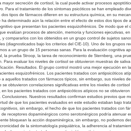
a mayor secreción de cortisol, la cual puede activar procesos apoptótic
o. Para el tratamiento de los síntomas psicóticos se han empleado div
tos dos tipos de fármacos difieren en su estructura química, en su meca
a determinado aún la relación entre el efecto de estos dos tipos de ant
cognitivo que presentan los pacientes esquizofrénicos. De modo que el o
 que evalúan procesos de atención, memoria y funciones ejecutivas, en
cos, y compararlos con los obtenidos en un grupo control de sujetos sa
s (diagnosticados bajo los criterios del CIE-10). Uno de los grupos reci
amos a un grupo de 15 personas sanas. Para la evaluación cognitiva ap
l, la prueba Stroop, la tarea de reconocimiento de Sternberg, una pr
n. Para evaluar los niveles de cortisol se obtuvieron muestras de saliv
icación. Resultados. El grupo control mostró una mejor ejecución en las
pacientes esquizofrénicos. Los pacientes tratados con antipsicóticos a
o a aquellos tratados con fármacos típicos, sin embargo, sus niveles de
 se obtuvieron correlaciones significativas entre los niveles de cortisol
n los pacientes tratados con antipsicóticos atípicos no se obtuvieron c
eas. Conclusiones. Nuestros resultados confirman estudios previos que m
virtud de que los pacientes evaluados en este estudio estaban bajo tr
ts cognitivos, sin embargo, el hecho de que los pacientes tratados con 
o de receptores dopaminérgicos como serotonérgicos podría atenuar en 
mente bloquean la acción dopaminérgica, sin embargo, no podemos desc
cronicidad de la sintomatología psiquiátrica, la adherencia al tratamien