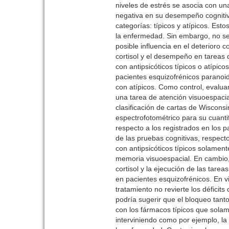
niveles de estrés se asocia con un
negativa en su desempeño cognitiv
categorías: típicos y atípicos. Es
la enfermedad. Sin embargo, no se h
posible influencia en el deterioro 
cortisol y el desempeño en tareas
con antipsicóticos típicos o atípi
pacientes esquizofrénicos paranoide
con atípicos. Como control, evalu
una tarea de atención visuoespacia
clasificación de cartas de Wisconsi
espectrofotométrico para su cuantif
respecto a los registrados en los 
de las pruebas cognitivas, respect
con antipsicóticos típicos solamente
memoria visuoespacial. En cambio, e
cortisol y la ejecución de las tar
en pacientes esquizofrénicos. En 
tratamiento no revierte los défici
podría sugerir que el bloqueo tant
con los fármacos típicos que sola
interviniendo como por ejemplo, la 