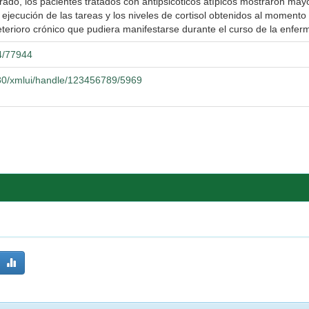
ado, los pacientes tratados con antipsicóticos atípicos mostraron mayor
la ejecución de las tareas y los niveles de cortisol obtenidos al moment
deterioro crónico que pudiera manifestarse durante el curso de la enfe
04/77944
080/xmlui/handle/123456789/5969