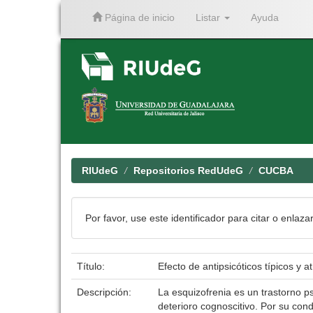
Página de inicio
Listar
Ayuda
Skip
navigation
RIUdeG
Repositorios RedUdeG
CUCBA
Por favor, use este identificador para citar o enlaza
Título:
Efecto de antipsicóticos típicos y 
Descripción:
La esquizofrenia es un trastorno p
deterioro cognoscitivo. Por su con