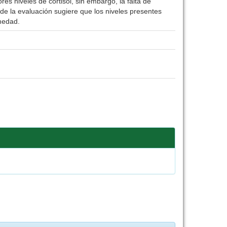
es niveles de cortisol, sin embargo, la falta de
o de la evaluación sugiere que los niveles presentes
rmedad.