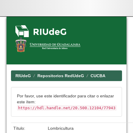
Skip
navigation
RIUdeG
Repositorios RedUdeG
CUCBA
Por favor, use este identificador para citar o enlazar
este ítem:
https://hdl.handle.net/20.500.12104/77943
Título:
Lombricultura