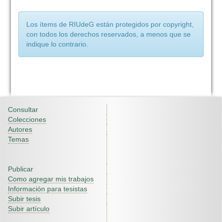
Los ítems de RIUdeG están protegidos por copyright,
con todos los derechos reservados, a menos que se
indique lo contrario.
Consultar
Colecciones
Autores
Temas
Publicar
Como agregar mis trabajos
Información para tesistas
Subir tesis
Subir artículo