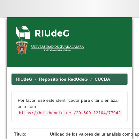
Skip
navigation
RIUdeG
Repositorios RedUdeG
CUCBA
Por favor, use este identificador para citar o enlazar
este ítem:
https://hdl.handle.net/20.500.12104/77942
Título:
Utilidad de los valores del urianálisis como 