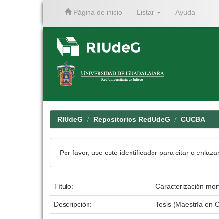
Página de inicio
Listar
Ayuda
Skip
navigation
RIUdeG
Repositorios RedUdeG
CUCBA
Por favor, use este identificador para citar o enlaza
Título:
Caracterización mor
Descripción:
Tesis (Maestría en 