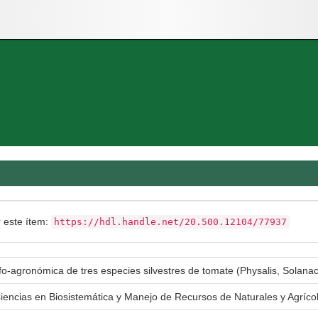
r este ítem:
https://hdl.handle.net/20.500.12104/77937
fo-agronómica de tres especies silvestres de tomate (Physalis, Solana
Ciencias en Biosistemática y Manejo de Recursos de Naturales y Agríc