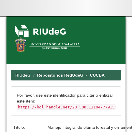
Skip
navigation
RIUdeG
Repositorios RedUdeG
CUCBA
Por favor, use este identificador para citar o enlazar
este ítem:
https://hdl.handle.net/20.500.12104/77915
Título:
Manejo integral de planta forestal y ornament