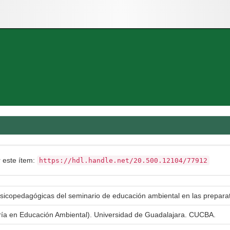
r este ítem:
https://hdl.handle.net/20.500.12104/77912
psicopedagógicas del seminario de educación ambiental en las preparat
ría en Educación Ambiental). Universidad de Guadalajara. CUCBA.