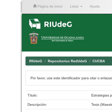
Página de inicio
Listar
Ayuda
Skip
navigation
RIUdeG
Repositorios RedUdeG
CUCBA
Por favor, use este identificador para citar o enlaza
Título:
Estrategias 
Descripción:
Tesis (Maest