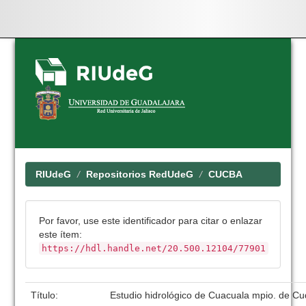
Skip
navigation
RIUdeG
Repositorios RedUdeG
CUCBA
Por favor, use este identificador para citar o enlazar
este ítem:
https://hdl.handle.net/20.500.12104/77901
Título:
Estudio hidrológico de Cuacuala mpio. de Cu