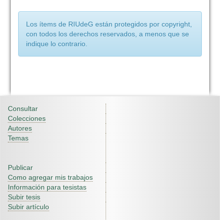
Los ítems de RIUdeG están protegidos por copyright,
con todos los derechos reservados, a menos que se
indique lo contrario.
Consultar
Colecciones
Autores
Temas
Publicar
Como agregar mis trabajos
Información para tesistas
Subir tesis
Subir artículo