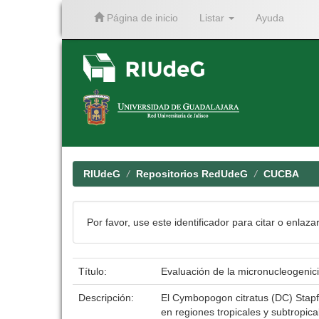
Página de inicio
Listar
Ayuda
Skip
navigation
RIUdeG
Repositorios RedUdeG
CUCBA
Por favor, use este identificador para citar o enlaza
Título:
Evaluación de la micronucleogenici
Descripción:
El Cymbopogon citratus (DC) Stapf,
en regiones tropicales y subtropical