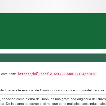
r este ítem:
https://hdl.handle.net/20.500.12104/77891
dad del aceite esencial de Cymbopogon citratus en un modelo in vivo 
 conocido como hierba de limón, es una gramínea originaria del sureste
es. De la planta se extrae el citral, que tiene múltiples usos industrial