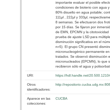
importante evaluar el posible efec
condiciones de bioterio con agua y 
80% disuelto en agua potable; contr
111μl , 222μl y 333μl, respectivame
8 semanas. Se efectuaron dos frotis
por 15 días. Se fijaron por inmersi
de EMN, EPCMN y la citotoxicidad 
prueba de ajuste LSD para múltiple
disminución significativa en el n
n=5). El grupo CN presentó disminuc
micronucleogénico permanente en e
tratados. Se observó disminución e
micronucleados (EPCMN), lo que sug
recibieron sólo el agua y polisorba
URI:
https://hdl.handle.net/20.500.121
Otros
http://repositorio.cucba.udg.mx:8
identificadores:
Aparece en las
CUCBA
colecciones: