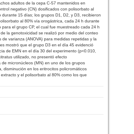
 machos adultos de la cepa C-57 mantenidos en
ntrol negativo (CN) dosificados con polisorbato al
o durante 15 días; los grupos D1, D2, y D3, recibieron
 polisorbato al 80% vía orogástrica, cada 24 h durante
to para el grupo CP, el cual fue muestreado cada 24 h
 de la genotoxicidad se realizó por medio del conteo
is de varianza (ANOVA) para medidas repetidas y la
es mostró que el grupo D3 en el día 45 evidenció
cia de EMN en el día 30 del experimento (p<0.010,
tratus utilizado, no presentó efecto
a de micronúcleos (MN) en uno de los grupos
 disminución en los eritrocitos policromáticos
 extracto y el polisorbato al 80% como los que