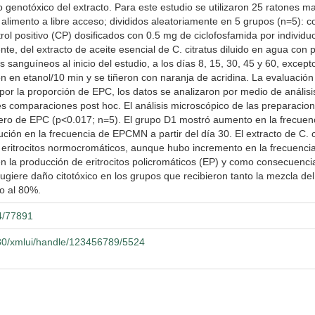
to genotóxico del extracto. Para este estudio se utilizaron 25 ratones
alimento a libre acceso; divididos aleatoriamente en 5 grupos (n=5): co
ol positivo (CP) dosificados con 0.5 mg de ciclofosfamida por individu
nte, del extracto de aceite esencial de C. citratus diluido en agua con
 sanguíneos al inicio del estudio, a los días 8, 15, 30, 45 y 60, excep
ón en etanol/10 min y se tiñeron con naranja de acridina. La evaluación
por la proporción de EPC, los datos se analizaron por medio de anális
s comparaciones post hoc. El análisis microscópico de las preparacion
úmero de EPC (p<0.017; n=5). El grupo D1 mostró aumento en la frecuen
ión en la frecuencia de EPCMN a partir del día 30. El extracto de C. ci
ritrocitos normocromáticos, aunque hubo incremento en la frecuenci
n la producción de eritrocitos policromáticos (EP) y como consecuencia,
iere daño citotóxico en los grupos que recibieron tanto la mezcla del
to al 80%.
04/77891
080/xmlui/handle/123456789/5524