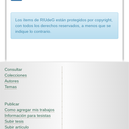
Los ítems de RIUdeG están protegidos por copyright,
con todos los derechos reservados, a menos que se
indique lo contrario.
Consultar
Colecciones
Autores
Temas
Publicar
Como agregar mis trabajos
Información para tesistas
Subir tesis
Subir artículo