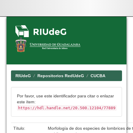
Skip
navigation
RIUdeG
Repositorios RedUdeG
CUCBA
Por favor, use este identificador para citar o enlazar
este ítem:
https://hdl.handle.net/20.500.12104/77889
Título:
Morfología de dos especies de lombrices de ti