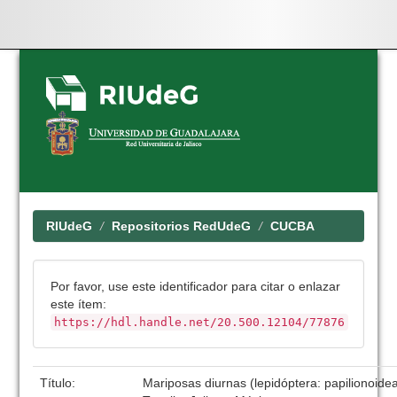
Skip
navigation
RIUdeG
Repositorios RedUdeG
CUCBA
Por favor, use este identificador para citar o enlazar
este ítem:
https://hdl.handle.net/20.500.12104/77876
Título:
Mariposas diurnas (lepidóptera: papilionoidea