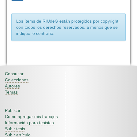
Los ítems de RIUdeG están protegidos por copyright,
con todos los derechos reservados, a menos que se
indique lo contrario.
Consultar
Colecciones
Autores
Temas
Publicar
Como agregar mis trabajos
Información para tesistas
Subir tesis
Subir artículo