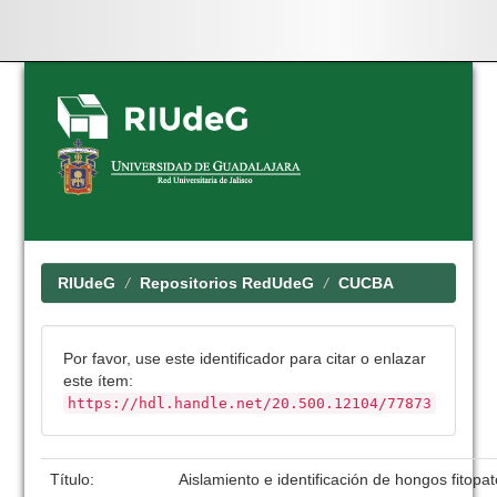
Skip
navigation
RIUdeG
Repositorios RedUdeG
CUCBA
Por favor, use este identificador para citar o enlazar
este ítem:
https://hdl.handle.net/20.500.12104/77873
Título:
Aislamiento e identificación de hongos fitop