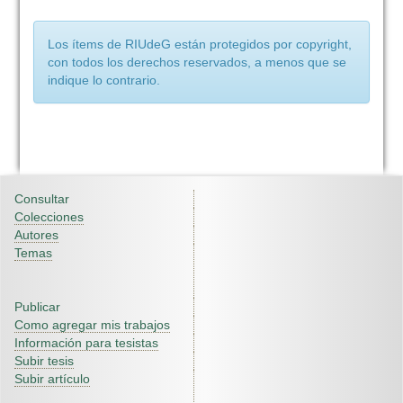
Los ítems de RIUdeG están protegidos por copyright,
con todos los derechos reservados, a menos que se
indique lo contrario.
Consultar
Colecciones
Autores
Temas
Publicar
Como agregar mis trabajos
Información para tesistas
Subir tesis
Subir artículo