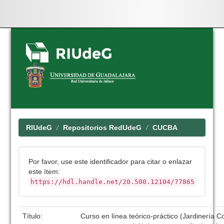
Skip
navigation
RIUdeG
Repositorios RedUdeG
CUCBA
Por favor, use este identificador para citar o enlazar
este ítem:
https://hdl.handle.net/20.500.12104/77865
Título:
Curso en línea teórico-práctico (Jardinería 