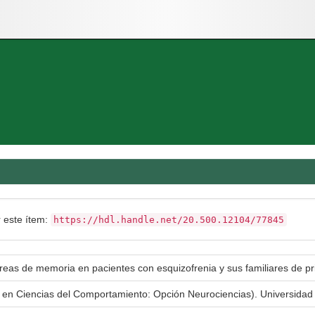
r este ítem:
https://hdl.handle.net/20.500.12104/77845
reas de memoria en pacientes con esquizofrenia y sus familiares de p
a en Ciencias del Comportamiento: Opción Neurociencias). Universida