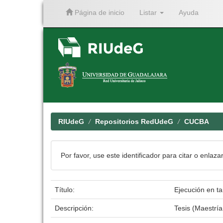
Página de inicio
Listar
Ayuda
Skip
navigation
RIUdeG
Repositorios RedUdeG
CUCBA
Por favor, use este identificador para citar o enlaza
Título:
Ejecución en ta
Descripción:
Tesis (Maestrí