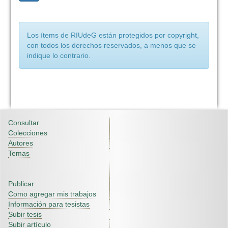
Los ítems de RIUdeG están protegidos por copyright,
con todos los derechos reservados, a menos que se
indique lo contrario.
Consultar
Colecciones
Autores
Temas
Publicar
Como agregar mis trabajos
Información para tesistas
Subir tesis
Subir artículo