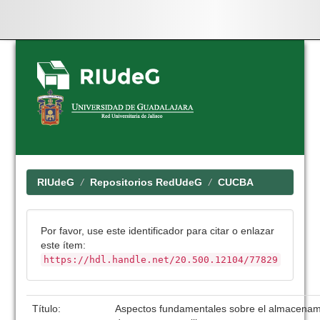
Skip
navigation
RIUdeG
Repositorios RedUdeG
CUCBA
Por favor, use este identificador para citar o enlazar
este ítem:
https://hdl.handle.net/20.500.12104/77829
Título:
Aspectos fundamentales sobre el almacenam