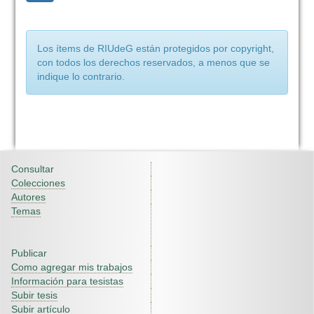
Los ítems de RIUdeG están protegidos por copyright,
con todos los derechos reservados, a menos que se
indique lo contrario.
Consultar
Colecciones
Autores
Temas
Publicar
Como agregar mis trabajos
Información para tesistas
Subir tesis
Subir artículo