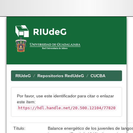
Skip
navigation
RIUdeG
Repositorios RedUdeG
CUCBA
Por favor, use este identificador para citar o enlazar
este ítem:
https://hdl.handle.net/20.500.12104/77820
Título:
Balance energético de los juveniles de langos