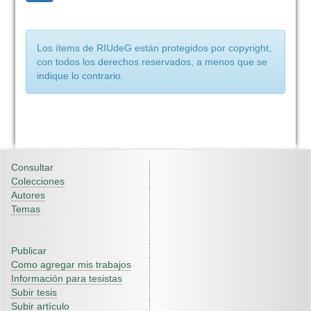
Los ítems de RIUdeG están protegidos por copyright,
con todos los derechos reservados, a menos que se
indique lo contrario.
Consultar
Colecciones
Autores
Temas
Publicar
Como agregar mis trabajos
Información para tesistas
Subir tesis
Subir artículo