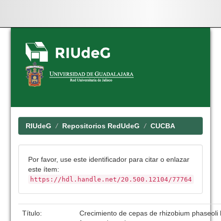
Skip
navigation
RIUdeG
Repositorios RedUdeG
CUCBA
Por favor, use este identificador para citar o enlazar
este ítem:
https://hdl.handle.net/20.500.12104/77764
Título:
Crecimiento de cepas de rhizobium phaseoli 