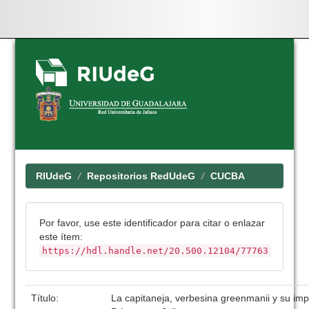
Skip
navigation
RIUdeG
Repositorios RedUdeG
CUCBA
Por favor, use este identificador para citar o enlazar
este ítem:
https://hdl.handle.net/20.500.12104/77763
Título:
La capitaneja, verbesina greenmanii y su im