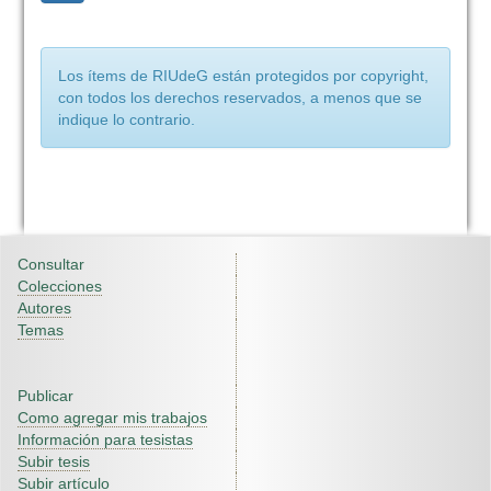
Los ítems de RIUdeG están protegidos por copyright,
con todos los derechos reservados, a menos que se
indique lo contrario.
Consultar
Colecciones
Autores
Temas
Publicar
Como agregar mis trabajos
Información para tesistas
Subir tesis
Subir artículo