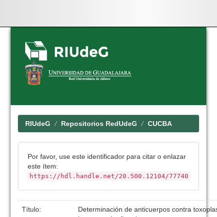
Skip
navigation
RIUdeG
Repositorios RedUdeG
CUCBA
Por favor, use este identificador para citar o enlazar
este ítem:
https://hdl.handle.net/20.500.12104/77740
Título:
Determinación de anticuerpos contra toxopla