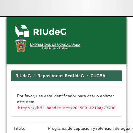
Skip
navigation
RIUdeG
Repositorios RedUdeG
CUCBA
Por favor, use este identificador para citar o enlazar
este ítem:
https://hdl.handle.net/20.500.12104/77738
Título:
Programa de captación y retención de agu