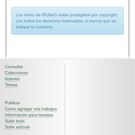
Los ítems de RIUdeG están protegidos por copyright,
con todos los derechos reservados, a menos que se
indique lo contrario.
Consultar
Colecciones
Autores
Temas
Publicar
Como agregar mis trabajos
Información para tesistas
Subir tesis
Subir artículo