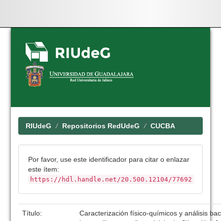
Skip
navigation
RIUdeG
Repositorios RedUdeG
CUCBA
Por favor, use este identificador para citar o enlazar
este ítem:
https://hdl.handle.net/20.500.12104/77692
Título:
Caracterización físico-químicos y análisis bac