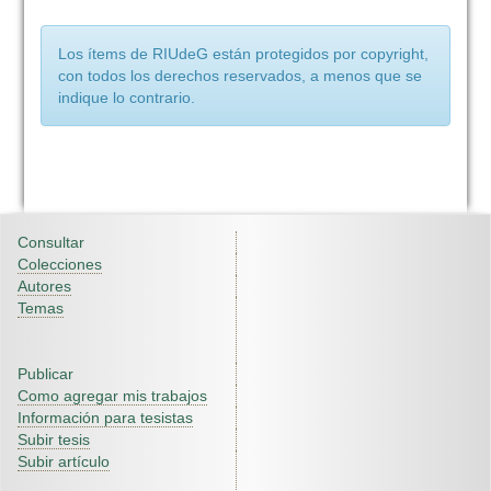
Los ítems de RIUdeG están protegidos por copyright,
con todos los derechos reservados, a menos que se
indique lo contrario.
Consultar
Colecciones
Autores
Temas
Publicar
Como agregar mis trabajos
Información para tesistas
Subir tesis
Subir artículo