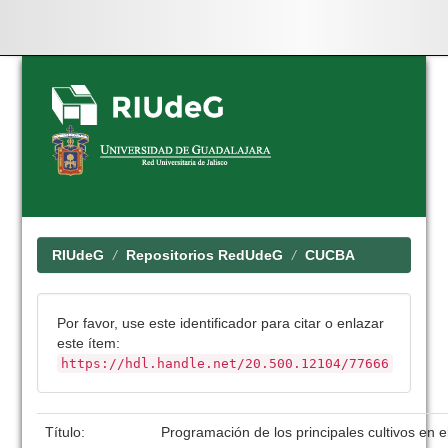
Skip
navigation
RIUdeG
Repositorios RedUdeG
CUCBA
Por favor, use este identificador para citar o enlazar
este ítem:
https://hdl.handle.net/20.500.12104/77666
Título:
Programación de los principales cultivos en 