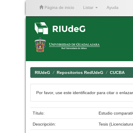
Página de inicio
Listar
Ayuda
Skip
navigation
RIUdeG
Repositorios RedUdeG
CUCBA
Por favor, use este identificador para citar o enlaza
Título:
Estudio comparati
Descripción:
Tesis (Licenciatur