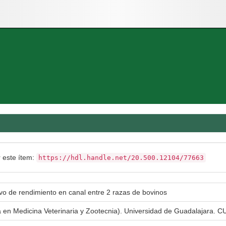
r este ítem:
https://hdl.handle.net/20.500.12104/77663
vo de rendimiento en canal entre 2 razas de bovinos
a en Medicina Veterinaria y Zootecnia). Universidad de Guadalajara. CU