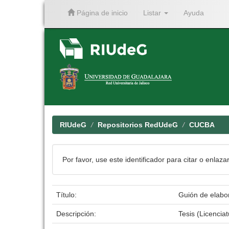
Página de inicio
Listar
Ayuda
Skip
navigation
RIUdeG
Repositorios RedUdeG
CUCBA
Por favor, use este identificador para citar o enlaza
Título:
Guión de elabor
Descripción:
Tesis (Licenci