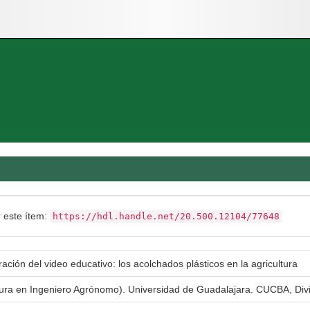
r este ítem:
https://hdl.handle.net/20.500.12104/77648
ación del video educativo: los acolchados plásticos en la agricultura
atura en Ingeniero Agrónomo). Universidad de Guadalajara. CUCBA, Div