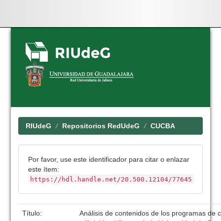
Skip
navigation
RIUdeG
Repositorios RedUdeG
CUCBA
Por favor, use este identificador para citar o enlazar
este ítem:
https://hdl.handle.net/20.500.12104/77645
Título:
Análisis de contenidos de los programas de cie