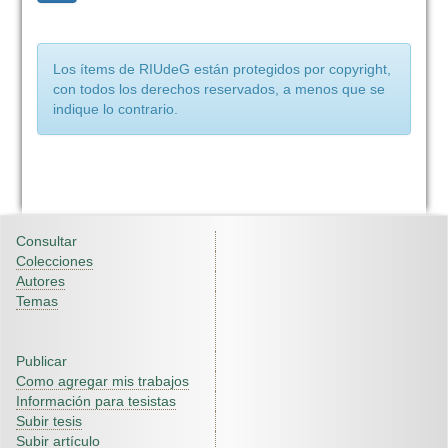
Los ítems de RIUdeG están protegidos por copyright,
con todos los derechos reservados, a menos que se
indique lo contrario.
Consultar
Colecciones
Autores
Temas
Publicar
Como agregar mis trabajos
Información para tesistas
Subir tesis
Subir artículo