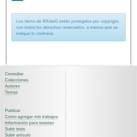
Los ítems de RIUdeG están protegidos por copyright,
con todos los derechos reservados, a menos que se
indique lo contrario.
Consultar
Colecciones
Autores
Temas
Publicar
Como agregar mis trabajos
Información para tesistas
Subir tesis
Subir artículo