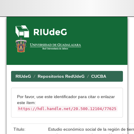
Skip
navigation
RIUdeG
Repositorios RedUdeG
CUCBA
Por favor, use este identificador para citar o enlazar
este ítem:
https://hdl.handle.net/20.500.12104/77625
Título:
Estudio económico social de la región de tier