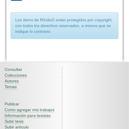
Los ítems de RIUdeG están protegidos por copyright,
con todos los derechos reservados, a menos que se
indique lo contrario.
Consultar
Colecciones
Autores
Temas
Publicar
Como agregar mis trabajos
Información para tesistas
Subir tesis
Subir artículo