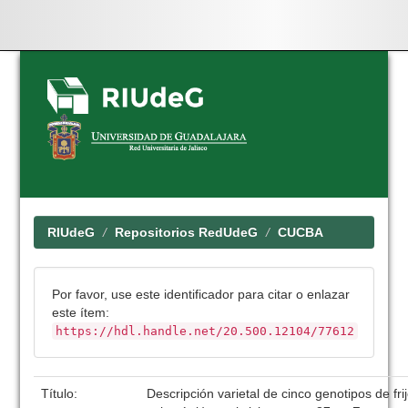
Skip
navigation
RIUdeG
Repositorios RedUdeG
CUCBA
Por favor, use este identificador para citar o enlazar
este ítem:
https://hdl.handle.net/20.500.12104/77612
Título:
Descripción varietal de cinco genotipos de fri