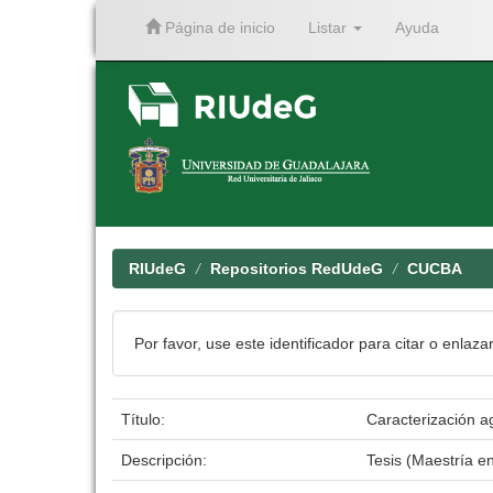
Página de inicio
Listar
Ayuda
Skip
navigation
RIUdeG
Repositorios RedUdeG
CUCBA
Por favor, use este identificador para citar o enlaza
Título:
Caracterización a
Descripción:
Tesis (Maestría e