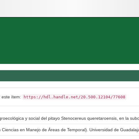
r este ítem:
https://hdl.handle.net/20.500.12104/77608
groecológica y social del pitayo Stenocereus queretaroensis, en la sub
n Ciencias en Manejo de Áreas de Temporal). Universidad de Guadala