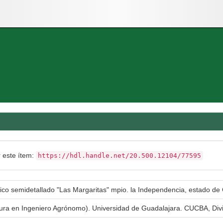
r este ítem:
https://hdl.handle.net/20.500.12104/77595
ico semidetallado "Las Margaritas" mpio. la Independencia, estado de
atura en Ingeniero Agrónomo). Universidad de Guadalajara. CUCBA, Div