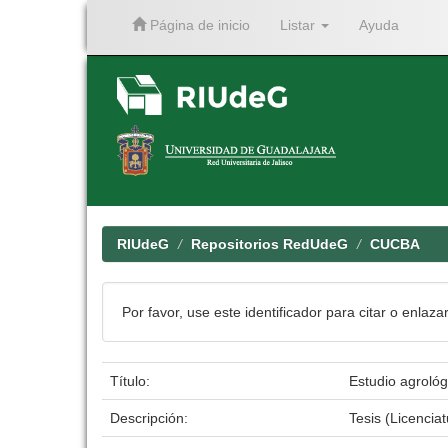
Página de inicio
Listar
Ayuda
Skip
navigation
RIUdeG
Repositorios RedUdeG
CUCBA
Por favor, use este identificador para citar o enlaza
Título:
Estudio agrológ
Descripción:
Tesis (Licenci