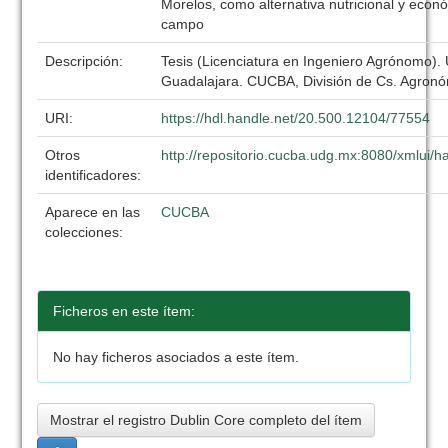
Morelos, como alternativa nutricional y econó
campo
Descripción:
Tesis (Licenciatura en Ingeniero Agrónomo).
Guadalajara. CUCBA, División de Cs. Agronó
URI:
https://hdl.handle.net/20.500.12104/77554
Otros
http://repositorio.cucba.udg.mx:8080/xmlui
identificadores:
Aparece en las
CUCBA
colecciones:
Ficheros en este ítem:
No hay ficheros asociados a este ítem.
Mostrar el registro Dublin Core completo del ítem