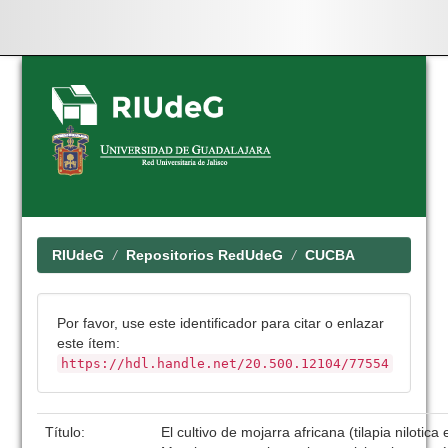
Skip
navigation
RIUdeG
Repositorios RedUdeG
CUCBA
Por favor, use este identificador para citar o enlazar
este ítem:
https://hdl.handle.net/20.500.12104/77554
Título:
El cultivo de mojarra africana (tilapia nilotica