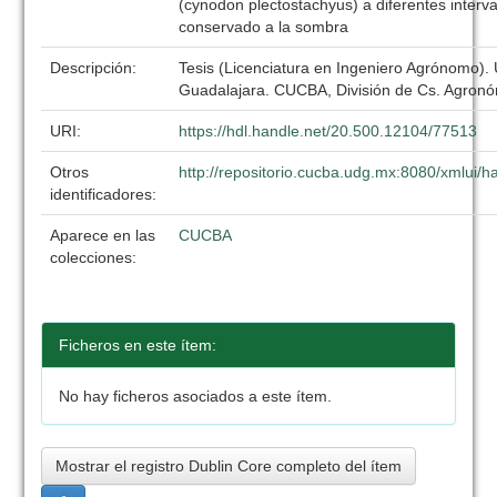
(cynodon plectostachyus) a diferentes interv
conservado a la sombra
Descripción:
Tesis (Licenciatura en Ingeniero Agrónomo).
Guadalajara. CUCBA, División de Cs. Agronó
URI:
https://hdl.handle.net/20.500.12104/77513
Otros
http://repositorio.cucba.udg.mx:8080/xmlui
identificadores:
Aparece en las
CUCBA
colecciones:
Ficheros en este ítem:
No hay ficheros asociados a este ítem.
Mostrar el registro Dublin Core completo del ítem