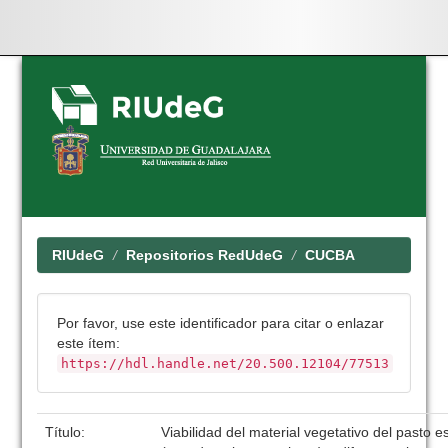
Skip
navigation
RIUdeG
Repositorios RedUdeG
CUCBA
Por favor, use este identificador para citar o enlazar
este ítem:
https://hdl.handle.net/20.500.12104/77513
Título:
Viabilidad del material vegetativo del pasto es