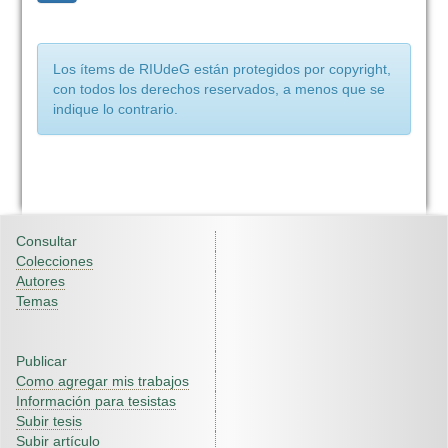
Los ítems de RIUdeG están protegidos por copyright,
con todos los derechos reservados, a menos que se
indique lo contrario.
Consultar
Colecciones
Autores
Temas
Publicar
Como agregar mis trabajos
Información para tesistas
Subir tesis
Subir artículo