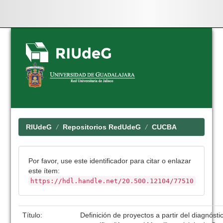
Skip
navigation
RIUdeG
Repositorios RedUdeG
CUCBA
Por favor, use este identificador para citar o enlazar
este ítem:
https://hdl.handle.net/20.500.12104/77510
Título:
Definición de proyectos a partir del diagnóst