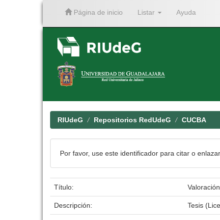
Página de inicio
Listar
Ayuda
Skip
navigation
RIUdeG
Repositorios RedUdeG
CUCBA
Por favor, use este identificador para citar o enlaza
Título:
Valoración
Descripción:
Tesis (Lic