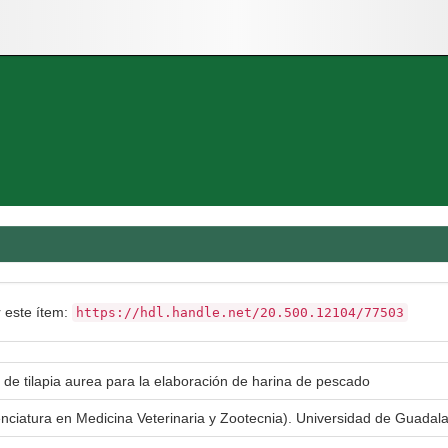
r este ítem:
https://hdl.handle.net/20.500.12104/77503
 de tilapia aurea para la elaboración de harina de pescado
enciatura en Medicina Veterinaria y Zootecnia). Universidad de Guada