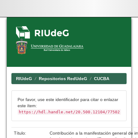
Skip
navigation
RIUdeG
Repositorios RedUdeG
CUCBA
Por favor, use este identificador para citar o enlazar
este ítem:
https://hdl.handle.net/20.500.12104/77502
Título:
Contribución a la manifestación general de i