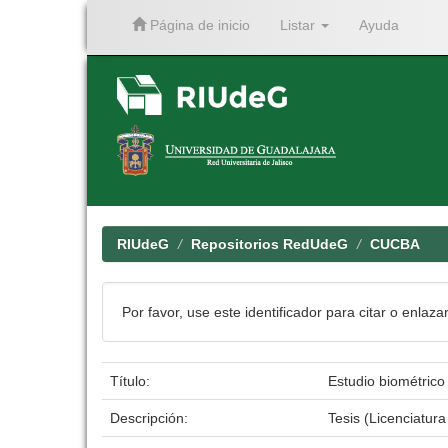
Página de inicio
Listar
Ayuda
Skip
navigation
RIUdeG
Repositorios RedUdeG
CUCBA
Por favor, use este identificador para citar o enlaza
Título:
Estudio biométrico 
Descripción:
Tesis (Licenciatur