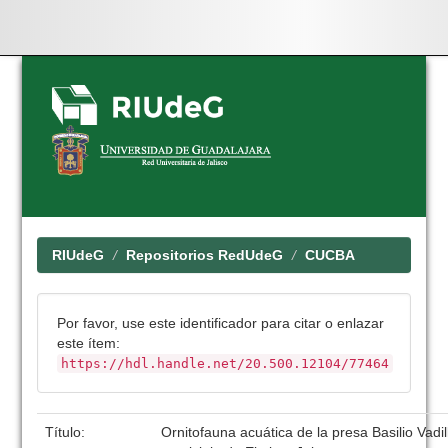
Skip
navigation
RIUdeG
Repositorios RedUdeG
CUCBA
Por favor, use este identificador para citar o enlazar
este ítem:
https://hdl.handle.net/20.500.12104/77464
Título:
Ornitofauna acuática de la presa Basilio Vadil