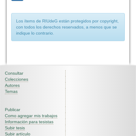
Los ítems de RIUdeG están protegidos por copyright,
con todos los derechos reservados, a menos que se
indique lo contrario.
Consultar
Colecciones
Autores
Temas
Publicar
Como agregar mis trabajos
Información para tesistas
Subir tesis
Subir artículo